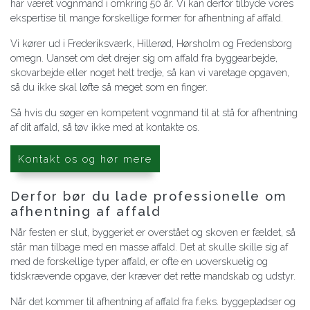
har været vognmand i omkring 50 år. Vi kan derfor tilbyde vores
ekspertise til mange forskellige former for afhentning af affald.
Vi kører ud i Frederiksværk, Hillerød, Hørsholm og Fredensborg
omegn. Uanset om det drejer sig om affald fra byggearbejde,
skovarbejde eller noget helt tredje, så kan vi varetage opgaven,
så du ikke skal løfte så meget som en finger.
Så hvis du søger en kompetent vognmand til at stå for afhentning
af dit affald, så tøv ikke med at kontakte os.
Kontakt os og hør mere
Derfor bør du lade professionelle om
afhentning af affald
Når festen er slut, byggeriet er overstået og skoven er fældet, så
står man tilbage med en masse affald. Det at skulle skille sig af
med de forskellige typer affald, er ofte en uoverskuelig og
tidskrævende opgave, der kræver det rette mandskab og udstyr.
Når det kommer til afhentning af affald fra f.eks. byggepladser og