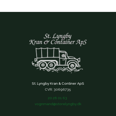
St. Lyngby Kran & Continer ApS
CVR: 30696735
20 28 01 63
vognmand@storelyngby.dk