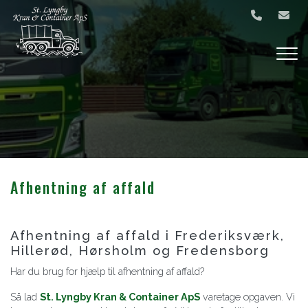
Gå
til
hovedindhold
Afhentning af affald
Afhentning af affald i Frederiksværk,
Hillerød, Hørsholm og Fredensborg
Har du brug for hjælp til afhentning af affald?
Så lad
St. Lyngby Kran & Container ApS​
varetage opgaven. Vi