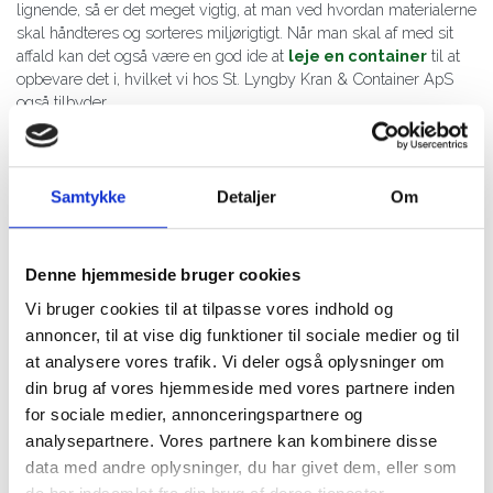
lignende, så er det meget vigtig, at man ved hvordan materialerne
skal håndteres og sorteres miljørigtigt. Når man skal af med sit
affald kan det også være en god ide at
leje en container
til at
opbevare det i, hvilket vi hos St. Lyngby Kran & Container ApS​
også tilbyder.
Arbejdsopgaver såsom nedbrydning og fjernelse af bygninger,
samt affaldsbortskaffelse, kan potentielt være farlige, især uden
korrekt viden og udstyr. Vi prioriterer sikkerheden højt og sikrer,
Samtykke
Detaljer
Om
at opgaverne udføres under sikre forhold.
Vi har i mange år hjulpet kunder med afhentning af affald i i
Denne hjemmeside bruger cookies
Frederiksværk, Hillerød, Hørsholm og Fredensborg omegn! Tøv
ikke med at give os et kald hvis du har behov for hjælp til
Vi bruger cookies til at tilpasse vores indhold og
borkørsel af en større mængde affald.
annoncer, til at vise dig funktioner til sociale medier og til
at analysere vores trafik. Vi deler også oplysninger om
Bortkørsel af affald både for private
din brug af vores hjemmeside med vores partnere inden
og erhvervskunder
for sociale medier, annonceringspartnere og
Når vi udfører afhentning af affald for vores kunder, så går vi
analysepartnere. Vores partnere kan kombinere disse
meget op i gøre et godt stykke arbejde. Det er meget vigtigt for
data med andre oplysninger, du har givet dem, eller som
os, at vores priser og vores aftaler om afhentning bliver