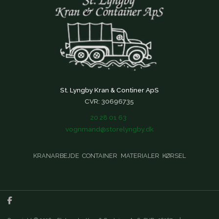
St. Lyngby Kran & Continer ApS
CVR: 30696735
20 28 01 63
vognmand@storelyngby.dk
KRANARBEJDE
CONTAINER
MATERIALER
KØRSEL