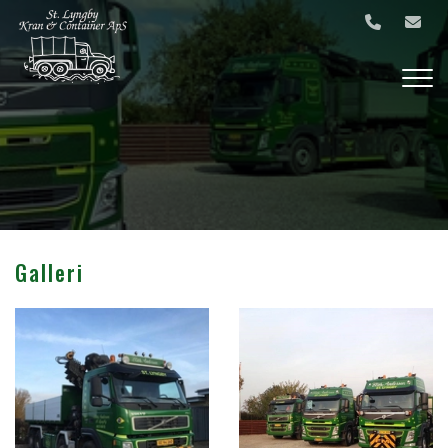
Gå
til
hovedindhold
Galleri