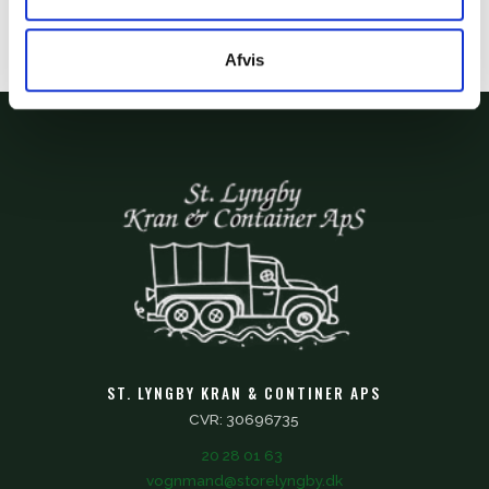
Afvis
ST. LYNGBY KRAN & CONTINER APS
CVR: 30696735
20 28 01 63
vognmand@storelyngby.dk