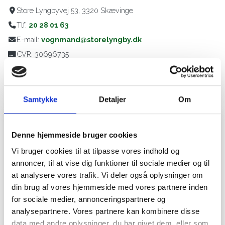
Store Lyngbyvej 53, 3320 Skævinge
Tlf:
20 28 01 63
E-mail:
vognmand@storelyngby.dk
CVR: 30696735
Følg os på Facebook
Samtykke
Detaljer
Om
Denne hjemmeside bruger cookies
​Ønsker du et uforpligtende tilbud?
Vi bruger cookies til at tilpasse vores indhold og
Vi giver gerne et bud på et uforpligtende tilbud. Udfyld
annoncer, til at vise dig funktioner til sociale medier og til
formularen så vender vi tilbage hurtigst muligt.
at analysere vores trafik. Vi deler også oplysninger om
din brug af vores hjemmeside med vores partnere inden
for sociale medier, annonceringspartnere og
analysepartnere. Vores partnere kan kombinere disse
data med andre oplysninger, du har givet dem, eller som