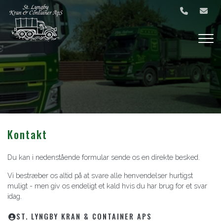
Gå
til
hovedindhold
Kontakt
Du kan i nedenstående formular sende os en direkte besked.
Vi bestræber os altid på at svare alle henvendelser hurtigst
muligt - men giv os endeligt et kald hvis du har brug for et svar
idag.
ST. LYNGBY KRAN & CONTAINER APS​