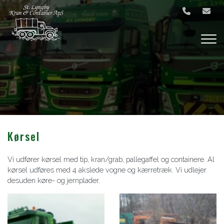
Gå
til
hovedindhold
Kørsel
Vi udfører kørsel med tip, kran/grab, pallegaffel og containere. Al
kørsel udføres med 4 akslede vogne og kærretræk. Vi udlejer
desuden køre- og jernplader.