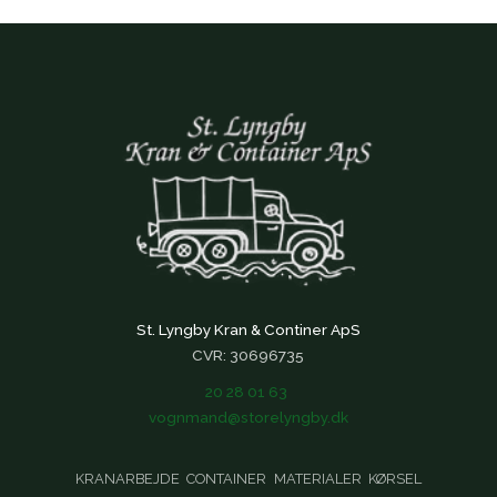
St. Lyngby Kran & Continer ApS
CVR: 30696735
20 28 01 63
vognmand@storelyngby.dk
KRANARBEJDE
CONTAINER
MATERIALER
KØRSEL